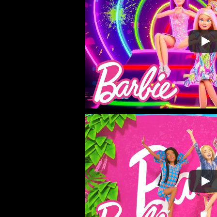
V
I
D
E
O
S