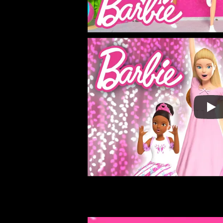
S
E
L
E
C
T
S