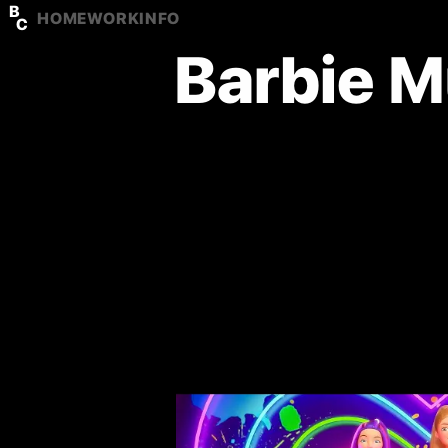
B
HOME
WORK
INFO
C
Barbie M
P
R
O
J
E
C
T
M
A
T
T
E
L
C
L
I
E
N
T
A
R
T
D
I
R
E
C
T
O
R
R
O
L
E
P
R
O
D
U
C
E
R
T
H
E
B
E
A
R
D
Y
B
O
Y
S
F
U
L
L
M
U
S
I
C